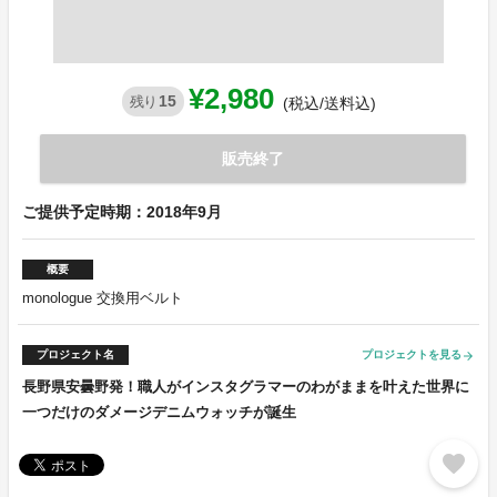
¥2,980
15
残り
(税込/送料込)
販売終了
ご提供予定時期：2018年9月
概要
monologue 交換用ベルト
プロジェクト名
プロジェクトを見る
arrow_forward
長野県安曇野発！職人がインスタグラマーのわがままを叶えた世界に
一つだけのダメージデニムウォッチが誕生
favorite