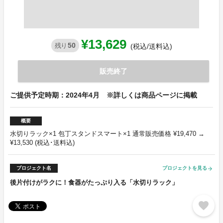
¥13,629
50
残り
(税込/送料込)
販売終了
ご提供予定時期：2024年4月 ※詳しくは商品ページに掲載
概要
水切りラック×1 包丁スタンドスマート×1 通常販売価格 ¥19,470 →
¥13,530 (税込･送料込)
プロジェクト名
プロジェクトを見る
arrow_forward
後片付けがラクに！食器がたっぷり入る「水切りラック」
favorite