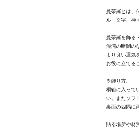
曼荼羅とは、
ル、文字、神
曼荼羅を飾る
混沌の暗闇の
より良い運気
お役に立てる
※飾り方:
桐箱に入って
い。またソフ
裏面の四隅に
貼る場所や材