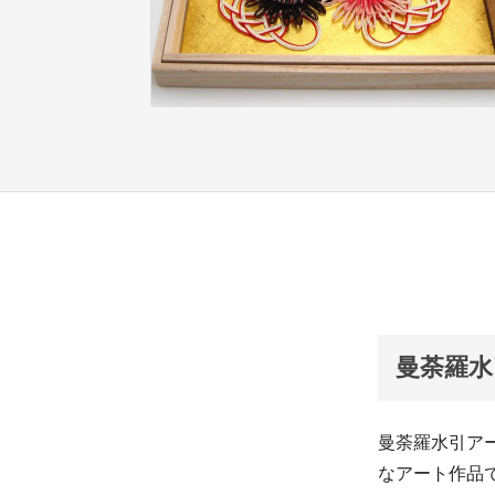
曼荼羅水
曼荼羅水引ア
なアート作品