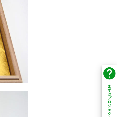
help
ま
ず
は
プ
ロ
ジ
ェ
ク