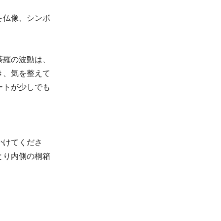
を仏像、シンボ
荼羅の波動は、
き、気を整えて
ートが少しでも
かけてくださ
とり内側の桐箱