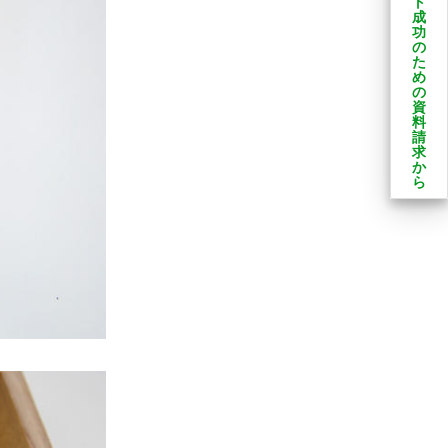
ト
成
功
の
た
め
の
資
料
請
求
か
ら