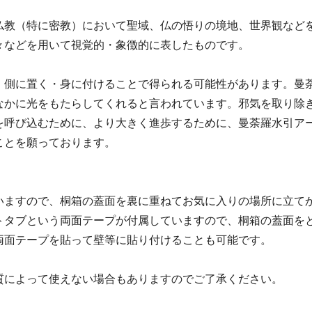
仏教（特に密教）において聖域、仏の悟りの境地、世界観など
々などを用いて視覚的・象徴的に表したものです。
・側に置く・身に付けることで得られる可能性があります。曼
なかに光をもたらしてくれると言われています。邪気を取り除
を呼び込むために、より大きく進歩するために、曼荼羅水引ア
ことを願っております。
いますので、桐箱の蓋面を裏に重ねてお気に入りの場所に立て
トタブという両面テープが付属していますので、桐箱の蓋面を
両面テープを貼って壁等に貼り付けることも可能です。
質によって使えない場合もありますのでご了承ください。