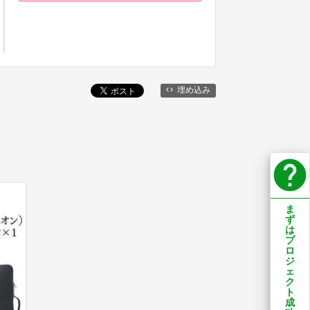
埋め込み
help
ま
ず
は
プ
ロ
ジ
ェ
ク
ト
成