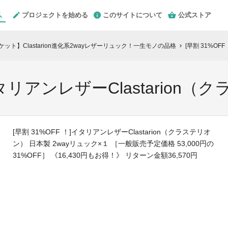
プロジェクトを始める
このサイトについて
公式ストア
ット】Clastarion進化系2wayレザーリュック！一生モノの品格
[早割 31%OF
chevron_right
]イタリアンレザーClastarion
[早割 31%OFF ！]イタリアンレザーClastarion（クラステリオ
ン） 日本製 2wayリュック×１ ［一般販売予定価格 53,000円の
31%OFF］ 《16,430円もお得！》 リターン金額36,570円