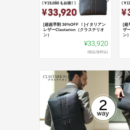
[超超早割 36%OFF ！]イタリアン
[超
レザーClastarion（クラステリオ
ザー
ン）
ン
¥33,920
(税込/送料込)