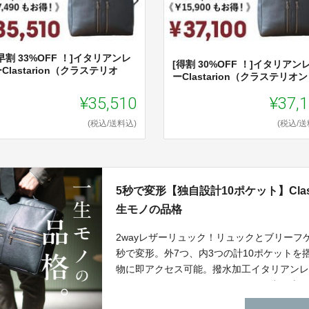
早割 33%OFF ！]イタリアンレ
[得割 30%OFF ！]イタリアン
Clastarion（クラステリオ
ーClastarion（クラステリオ
）
¥35,510
¥37,
(税込/送料込)
(税込/送
5秒で変形【独自設計10ポケット】Clas
生モノの品格
2wayレザーリュック！リュックとブリーフ
秒で変形。外7つ、内3つの計10ポケット
物に即アクセス可能。撥水加工イタリアン
エレガントなバッグが、あなたの日常を支