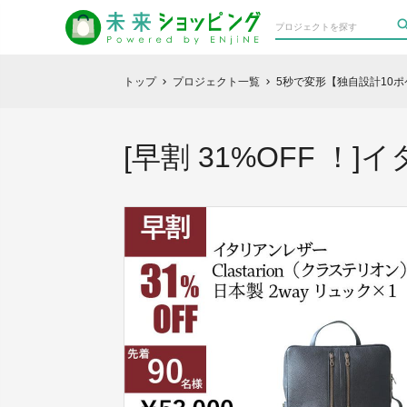
トップ
プロジェクト一覧
5秒で変形【独自設計10ポケ
chevron_right
chevron_right
[早割 31%OFF ！