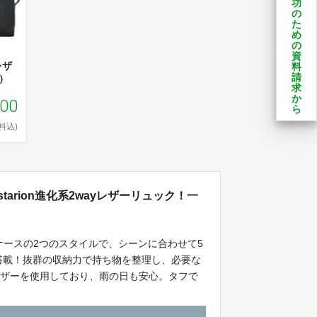
功
の
た
め
の
資
レザ
料
請
ン）
求
か
100
ら
料込)
tarion進化系2wayレザーリュック！一
ケースの2つのスタイルで、シーンに合わせて5
を搭載！抜群の収納力で持ち物を整理し、必要な
レザーを使用しており、雨の日も安心。タフで
える。