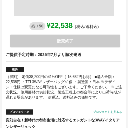
¥22,538
50
残り
(税込/送料込)
販売終了
ご提供予定時期：2025年7月より順次発送
概要
（得割） 定価38,200円の41%OFF（-15,662円お得） ■購入金額：
22,538円 ・TTL3WAYレザーバッグ×1個 ・製造国：日本 ※デザイ
ン・仕様は変更になる可能性もございます。ご了承ください。 ※ご注
文状況、使用部材の供給状況、製造工程上の都合等により出荷時期が
遅れる場合があります。 ※税込、送料込みの価格です。
プロジェクト名
プロジェクトを見る
arrow_forward
変幻自在！新時代の都市生活に対応するエレガントな3WAYイタリア
ンレザーリュック