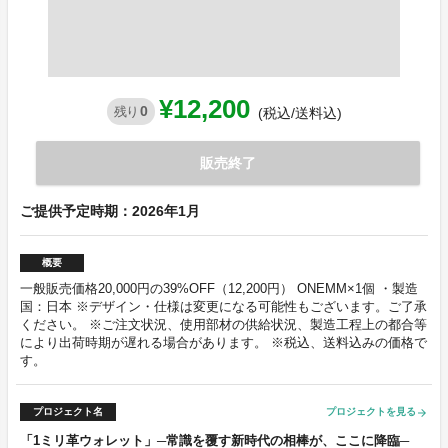
¥12,200
0
残り
(税込/送料込)
販売終了
ご提供予定時期：2026年1月
概要
一般販売価格20,000円の39%OFF（12,200円） ONEMM×1個 ・製造
国：日本 ※デザイン・仕様は変更になる可能性もございます。ご了承
ください。 ※ご注文状況、使用部材の供給状況、製造工程上の都合等
により出荷時期が遅れる場合があります。 ※税込、送料込みの価格で
す。
プロジェクト名
プロジェクトを見る
arrow_forward
「1ミリ革ウォレット」─常識を覆す新時代の相棒が、ここに降臨─