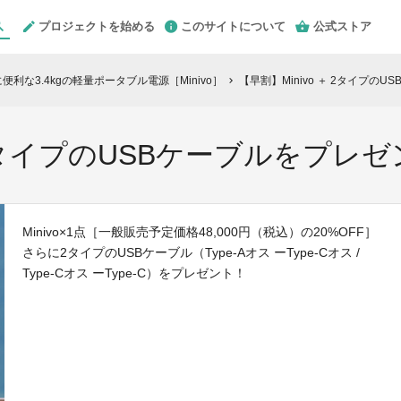
プロジェクトを始める
このサイトについて
公式ストア
利な3.4kgの軽量ポータブル電源［Minivo］
【早割】Minivo ＋ 2タイプの
chevron_right
＋ 2タイプのUSBケーブルをプレ
Minivo×1点［一般販売予定価格48,000円（税込）の20%OFF］
さらに2タイプのUSBケーブル（Type-Aオス ーType-Cオス /
Type-Cオス ーType-C）をプレゼント！