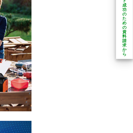
ト
成
功
の
た
め
の
資
料
請
求
か
ら