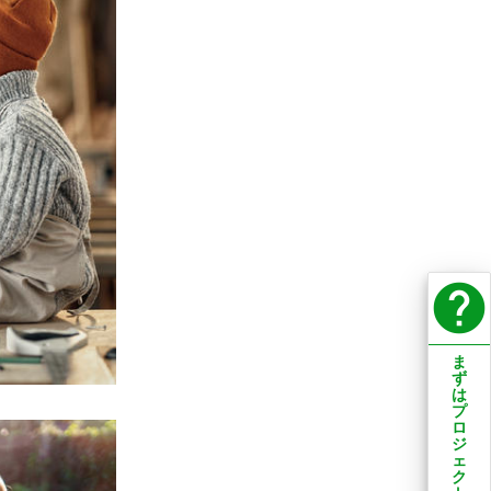
help
ま
ず
は
プ
ロ
ジ
ェ
ク