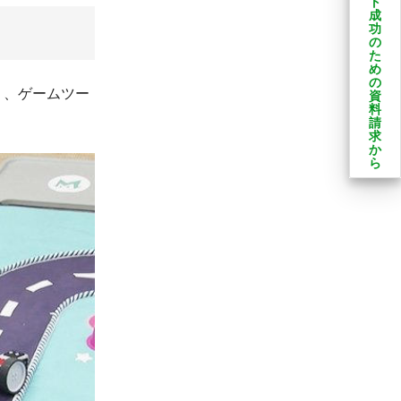
ト
成
功
の
た
め
の
り、ゲームツー
資
料
請
求
か
ら