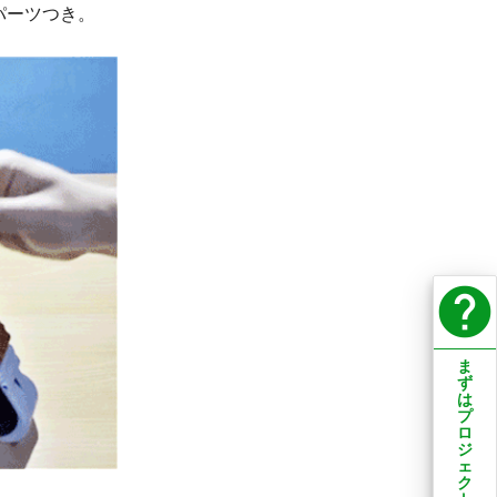
パーツつき。
help
ま
ず
は
プ
ロ
ジ
ェ
ク