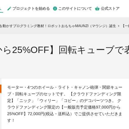
プロジェクトを始める
このサイトについて
公式ストア
クを動かすプログラミング教材！ロボットおもちゃMAUNZI（マウンジ）誕生
【一般販
chevron_right
ら25%OFF】回転キューブで表
モーター・4つのホイール・ライト・キャノン砲弾・関節キュー
ブ・回転キューブのセットです。 【クラウドファンディング限
定】「ニック」「ウィリー」「コビー」のデコパーツつき。 ク
ラウドファンディング限定の【一般販売予定価格97,000円から
25%OFF】72,000円(税込・送料込）でご提供させていただきま
す！