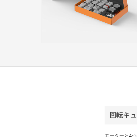
回転キューブ
モーターと4