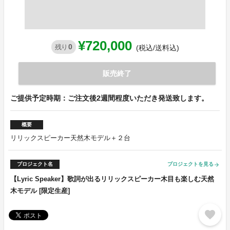
¥720,000
0
残り
(税込/送料込)
販売終了
ご提供予定時期：ご注文後2週間程度いただき発送致します。
概要
リリックスピーカー天然木モデル＋２台
プロジェクト名
プロジェクトを見る
arrow_forward
【Lyric Speaker】歌詞が出るリリックスピーカー木目も楽しむ天然
木モデル [限定生産]
favorite