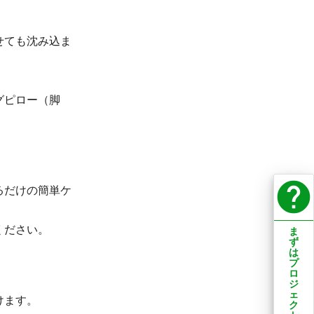
せても沈み込ま
グピロー（脚
help
るだけの簡単ケ
ください。
ま
ず
は
プ
ロ
ジ
ェ
けます。
ク