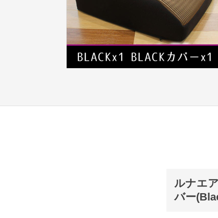
ルナエア
バー(Bl