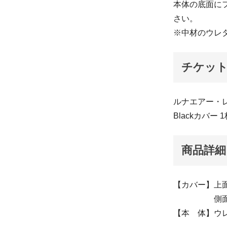
本体の底面に
さい。
※中材のウレ
チケッ
ルナエアー・レ
Blackカバー 
商品詳細
【カバー】上面
側面・下面
【本 体