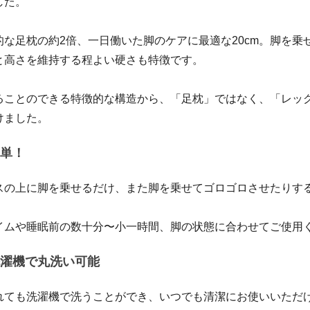
した。
的な足枕の約2倍、一日働いた脚のケアに最適な20cm。脚を乗
と高さを維持する程よい硬さも特徴です。
ることのできる特徴的な構造から、「足枕」ではなく、「レッ
けました。
単！
スの上に脚を乗せるだけ、また脚を乗せてゴロゴロさせたりす
イムや睡眠前の数十分〜小一時間、脚の状態に合わせてご使用
濯機で丸洗い可能
れても洗濯機で洗うことができ、いつでも清潔にお使いいただ