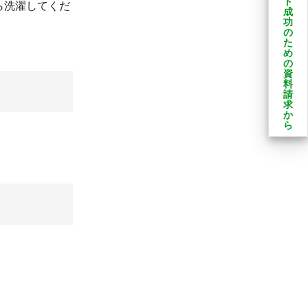
ト
ら洗濯してくだ
成
功
の
た
め
の
資
料
請
求
か
ら