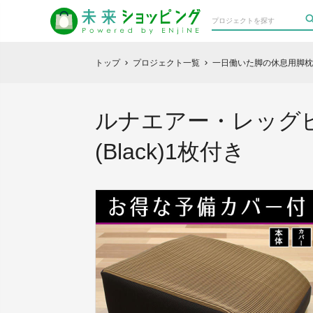
トップ
プロジェクト一覧
一日働いた脚の休息用脚枕
chevron_right
chevron_right
ルナエアー・レッグピ
(Black)1枚付き