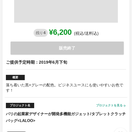
¥6,200
4
残り
(税込/送料込)
販売終了
ご提供予定時期：2019年6月下旬
概要
落ち着いた黒×グレーの配色。ビジネスユースにも使いやすいお色で
す！
プロジェクト名
プロジェクトを見る
arrow_forward
パリの起業家デザイナーが開発多機能ガジェット/タブレットクラッチ
バッグ<LALOO>