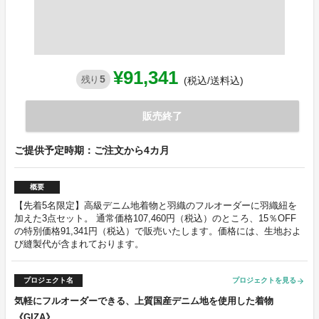
¥91,341
5
残り
(税込/送料込)
販売終了
ご提供予定時期：ご注文から4カ月
概要
【先着5名限定】高級デニム地着物と羽織のフルオーダーに羽織紐を
加えた3点セット。 通常価格107,460円（税込）のところ、15％OFF
の特別価格91,341円（税込）で販売いたします。価格には、生地およ
び縫製代が含まれております。
プロジェクト名
プロジェクトを見る
arrow_forward
気軽にフルオーダーできる、上質国産デニム地を使用した着物
《GIZA》