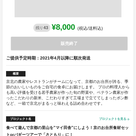
¥8,000
43
残り
(税込/送料込)
販売終了
ご提供予定時期：2021年4月以降に順次発送
概要
京北の農家やレストランがチームになって、京都のお台所が誇る、季
節のおいしいものをご自宅の食卓にお届けします。 プロの料理人から
も高い評価を受ける若手農家が作った旬の野菜や、ベテラン農家が作
ったこだわりの新米、こだわりすぎて工場まで立ててしまったポン酢
など、一箱で京北がまるっと味わえる詰め合わせです。
プロジェクト名
プロジェクトを見る
arrow_forward
食べて遊んで京都の里山を”マイ田舎”にしよう！京のお台所食材セッ
トorバギーツアーで「さともり」に！