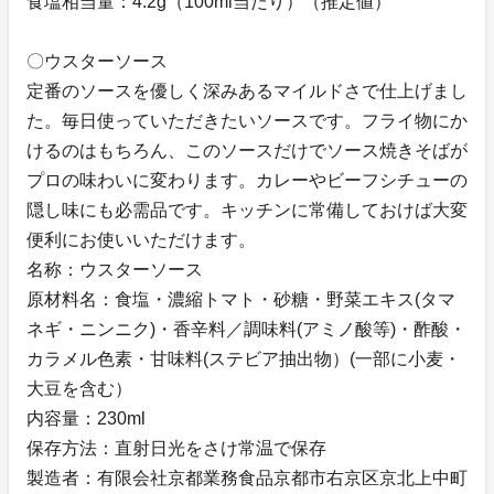
食塩相当量：4.2g（100ml当たり）（推定値）
〇ウスターソース
定番のソースを優しく深みあるマイルドさで仕上げまし
た。毎日使っていただきたいソースです。フライ物にか
けるのはもちろん、このソースだけでソース焼きそばが
プロの味わいに変わります。カレーやビーフシチューの
隠し味にも必需品です。キッチンに常備しておけば大変
便利にお使いいただけます。
名称：ウスターソース
原材料名：食塩・濃縮トマト・砂糖・野菜エキス(タマ
ネギ・ニンニク)・香辛料／調味料(アミノ酸等)・酢酸・
カラメル色素・甘味料(ステビア抽出物）(一部に小麦・
大豆を含む）
内容量：230ml
保存方法：直射日光をさけ常温で保存
製造者：有限会社京都業務食品京都市右京区京北上中町