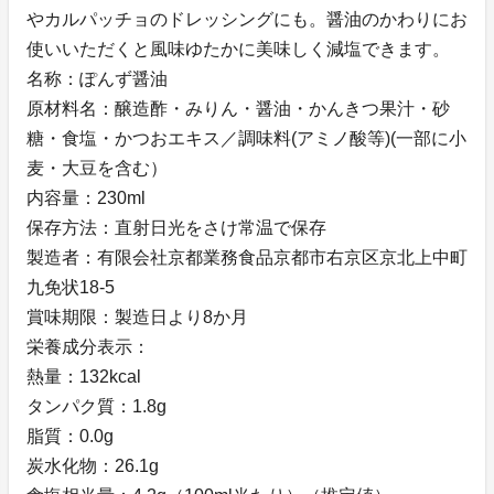
やカルパッチョのドレッシングにも。醤油のかわりにお
使いいただくと風味ゆたかに美味しく減塩できます。
名称：ぽんず醤油
原材料名：醸造酢・みりん・醤油・かんきつ果汁・砂
糖・食塩・かつおエキス／調味料(アミノ酸等)(一部に小
麦・大豆を含む）
内容量：230ml
保存方法：直射日光をさけ常温で保存
製造者：有限会社京都業務食品京都市右京区京北上中町
九免状18-5
賞味期限：製造日より8か月
栄養成分表示：
熱量：132kcal
タンパク質：1.8g
脂質：0.0g
炭水化物：26.1g