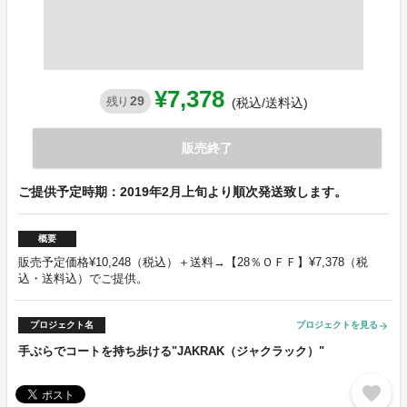
¥7,378
29
残り
(税込/送料込)
販売終了
ご提供予定時期：2019年2月上旬より順次発送致します。
概要
販売予定価格¥10,248（税込）＋送料→【28％ＯＦＦ】¥7,378（税
込・送料込）でご提供。
プロジェクト名
プロジェクトを見る
arrow_forward
手ぶらでコートを持ち歩ける"JAKRAK（ジャクラック）"
favorite