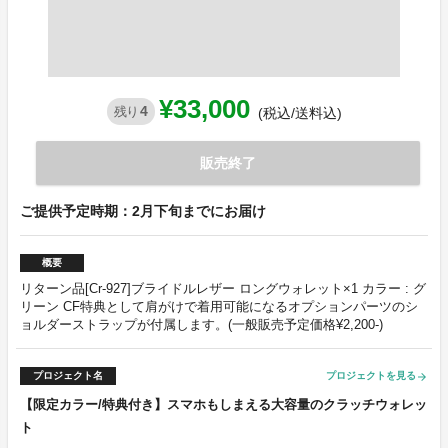
¥33,000
4
残り
(税込/送料込)
販売終了
ご提供予定時期：2月下旬までにお届け
概要
リターン品[Cr-927]ブライドルレザー ロングウォレット×1 カラー : グ
リーン CF特典として肩がけで着用可能になるオプションパーツのシ
ョルダーストラップが付属します。(一般販売予定価格¥2,200-)
プロジェクト名
プロジェクトを見る
arrow_forward
【限定カラー/特典付き】スマホもしまえる大容量のクラッチウォレッ
ト