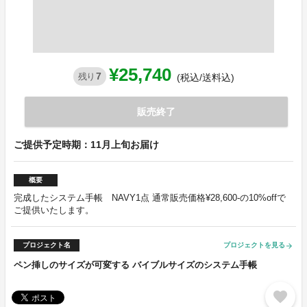
¥25,740
7
残り
(税込/送料込)
販売終了
ご提供予定時期：11月上旬お届け
概要
完成したシステム手帳 NAVY1点 通常販売価格¥28,600-の10%offで
ご提供いたします。
プロジェクト名
プロジェクトを見る
arrow_forward
ペン挿しのサイズが可変する バイブルサイズのシステム手帳
favorite