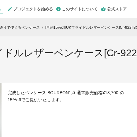
プロジェクトを始める
このサイトについて
公式ストア
2通りで使えるペンケース
[早割15%off]UKブライドルレザーペンケース[Cr-922]
chevron_right
ライドルレザーペンケース[Cr-922
完成したペンケース BOURBON1点 通常販売価格¥18,700-の
15%offでご提供いたします。