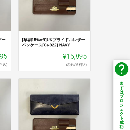
ザー
[早割15%off]UKブライドルレザー
ペンケース[Cr-922] NAVY
895
¥15,895
help
料込)
(税込/送料込)
ま
ず
は
プ
ロ
ジ
ェ
ク
ト
成
功