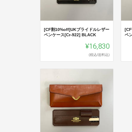
[CF割10%off]UKブライドルレザー
[C
ペンケース[Cr-922] BLACK
ペン
¥16,830
(税込/送料込)