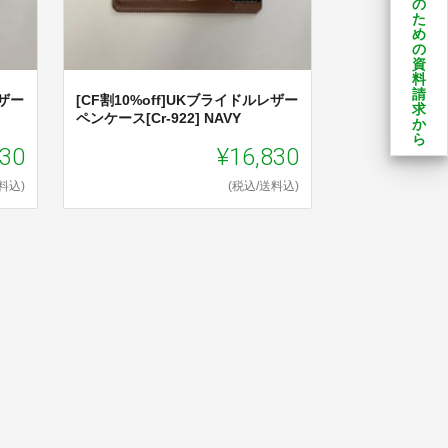
の
た
め
の
資
料
請
レザー
[CF割10%off]UKブライドルレザー
求
ペンケース[Cr-922] NAVY
か
ら
830
¥16,830
料込)
(税込/送料込)