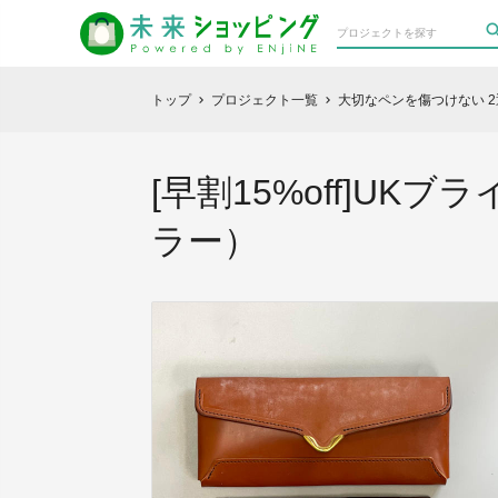
トップ
プロジェクト一覧
大切なペンを傷つけない 
chevron_right
chevron_right
[早割15%off]UKブ
ラー）