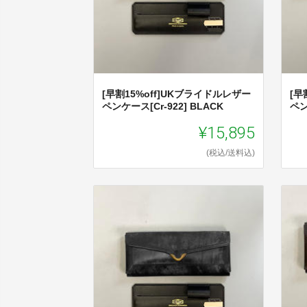
[早割15%off]UKブライドルレザー
[早
ペンケース[Cr-922] BLACK
ペン
¥15,895
(税込/送料込)