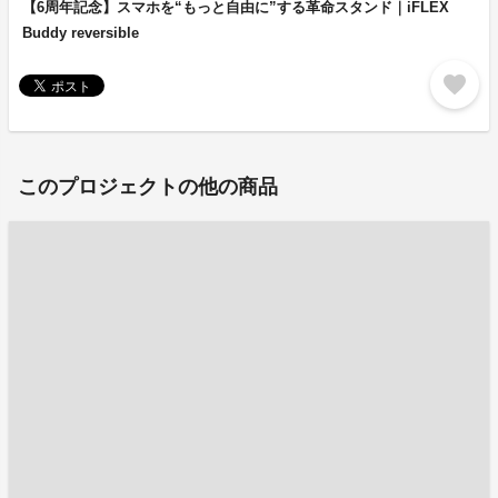
【6周年記念】スマホを“もっと自由に”する革命スタンド｜iFLEX
Buddy reversible
favorite
このプロジェクトの他の商品