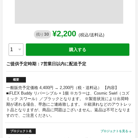
¥2,200
30
残り
(税込/送料込)
購入する
ご提供予定時期：7営業日以内に配送予定
概要
一般販売予定価格 4,400円 → 2,200円（税・送料込） 【内容】
■iFLEX Buddy リバーシブル × 1個 ※カラーは、Cosmic Swirl（コズ
ミック スワール）／ブラックとなります。 ※製造状況により出荷時
期が遅れる場合、早急にご連絡致します。 ※箱潰れなどのアウトレッ
ト品となりますが、商品に問題はございません。返品は不可となりま
すので、ご注意ください。
プロジェクト名
プロジェクトを見る
arrow_forward