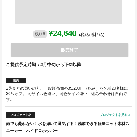
¥24,640
8
残り
(税込/送料込)
販売終了
ご提供予定時期：2月中旬から下旬以降
概要
2足まとめ買いの方、一般販売価格35,200円（税込）を先着20名様に
30％オフ。 同サイズ色違い、同色サイズ違い、組み合わせは自由で
す。
プロジェクト名
プロジェクトを見る
arrow_forward
雨でも蒸れない！水を弾いて通気する！洗濯できる軽量ニット素材ス
ニーカー ハイドロホッパー