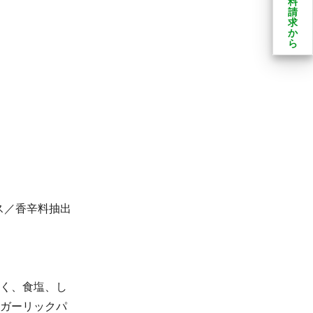
料
請
求
か
ら
ス／香辛料抽出
にく、食塩、し
、ガーリックパ