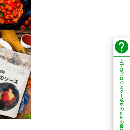
help
ま
ず
は
プ
ロ
ジ
ェ
ク
ト
成
功
の
た
め
の
資