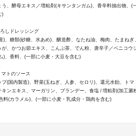
ょう、酵母エキス／増粘剤(キサンタンガム)、香辛料抽出物、(
)
おろしドレッシング
産)、糖類(砂糖、水あめ)、醸造酢、なたね油、梅肉、たまね
うが、かつお節エキス、こんぶ茶、でん粉、唐辛子／ベニコウ
ム)、香料、(一部に小麦・大豆を含む)
トマトのソース
プ(国内製造)、野菜(玉ねぎ、人参、セロリ)、還元水飴、ト
キンエキス、マーガリン、ブランデー、食塩 / 増粘剤(加工澱粉
色料(カラメル)、(一部に小麦・乳成分・鶏肉を含む)