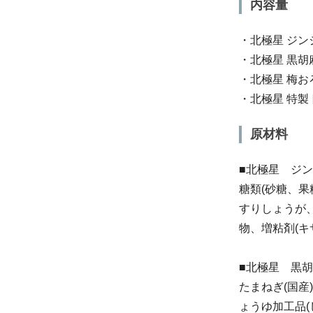
内容量
・北極星 ジンジ
・北極星 黒胡麻
・北極星 梅おろ
・北極星 特製ト
原材料
■北極星 ジ
糖類(砂糖、果
すりしょうが
物、増粘剤(キ
■北極星 黒
たまねぎ(国
ょうゆ加工品