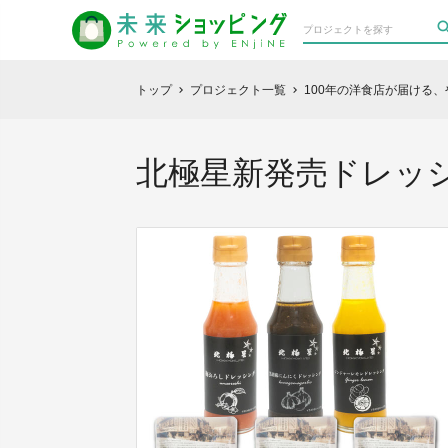
トップ
プロジェクト一覧
100年の洋食店が届ける
chevron_right
chevron_right
北極星新発売ドレッ