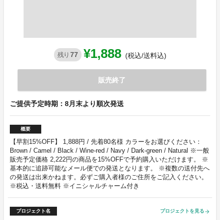
¥1,888
77
残り
(税込/送料込)
販売終了
ご提供予定時期：8月末より順次発送
概要
【早割15%OFF】 1,888円 / 先着80名様 カラーをお選びください：
Brown / Camel / Black / Wine-red / Navy / Dark-green / Natural ※一般
販売予定価格 2,222円の商品を15%OFFで予約購入いただけます。 ※
基本的に追跡可能なメール便での発送となります。 ※複数の送付先へ
の発送は出来かねます。必ずご購入者様のご住所をご記入ください。
※税込・送料無料 ※イニシャルチャーム付き
プロジェクト名
プロジェクトを見る
arrow_forward