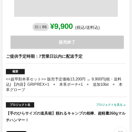
¥9,900
86
残り
(税込/送料込)
販売終了
ご提供予定時期：7営業日以内に配送予定
概要
<<超早割本革セット>> 販売予定価格13,200円 → 9,900円(税・送料
込) 【内容】GRIPREX×1 + 本革ポーチ×1 + 追加10bit + 本
革グローブ
プロジェクト名
プロジェクトを見る
arrow_forward
【手のひらサイズの道具箱】頼れるキャンプの相棒、超軽量260gマル
チハンマー！