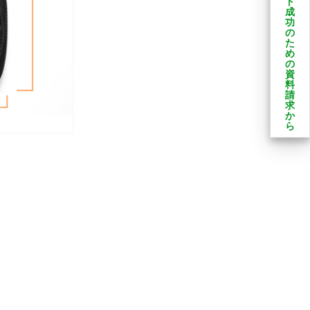
ト
成
功
の
た
め
の
資
料
請
求
か
ら