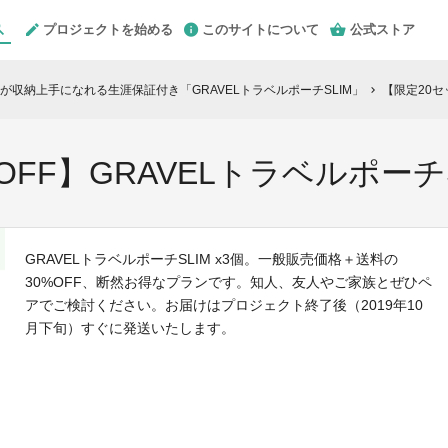
プロジェクトを始める
このサイトについて
公式ストア
収納上手になれる生涯保証付き「GRAVELトラベルポーチSLIM」
【限定20セッ
chevron_right
OFF】GRAVELトラベルポーチS
GRAVELトラベルポーチSLIM x3個。一般販売価格＋送料の
30%OFF、断然お得なプランです。知人、友人やご家族とぜひペ
アでご検討ください。お届けはプロジェクト終了後（2019年10
月下旬）すぐに発送いたします。