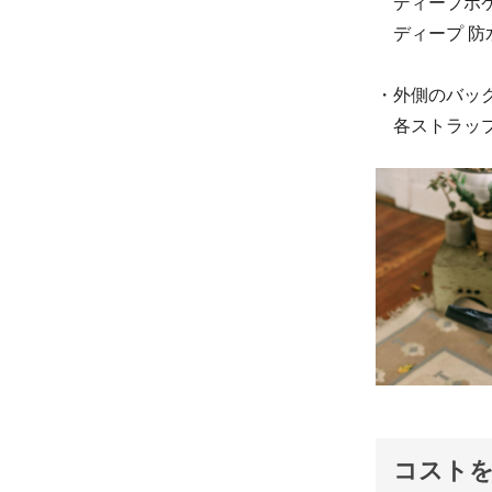
ディープポケット
ディープ 防水ポ
・外側のバッ
各ストラップは2
コスト