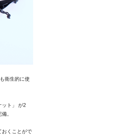
ても衛生的に使
ット」 が2
完備。
ておくことがで