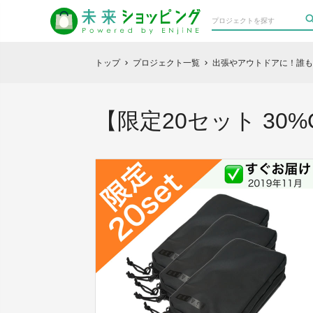
トップ
プロジェクト一覧
出張やアウトドアに！誰もが
chevron_right
chevron_right
【限定20セット 30%