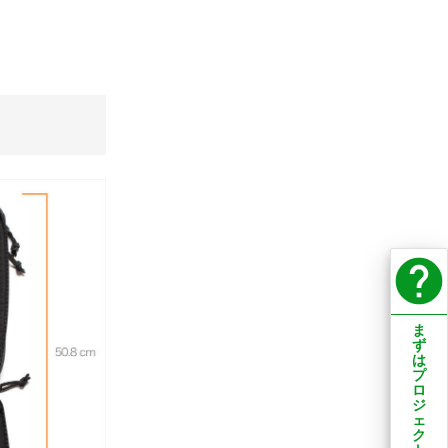
help
ま
ず
は
プ
ロ
ジ
ェ
ク