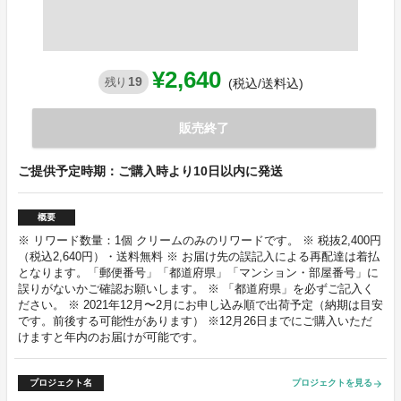
¥2,640
19
残り
(税込/送料込)
販売終了
ご提供予定時期：ご購入時より10日以内に発送
概要
※ リワード数量：1個 クリームのみのリワードです。 ※ 税抜2,400円
（税込2,640円）・送料無料 ※ お届け先の誤記入による再配達は着払
となります。「郵便番号」「都道府県」「マンション・部屋番号」に
誤りがないかご確認お願いします。 ※ 「都道府県」を必ずご記入く
ださい。 ※ 2021年12月〜2月にお申し込み順で出荷予定（納期は目安
です。前後する可能性があります） ※12月26日までにご購入いただ
けますと年内のお届けが可能です。
プロジェクト名
プロジェクトを見る
arrow_forward