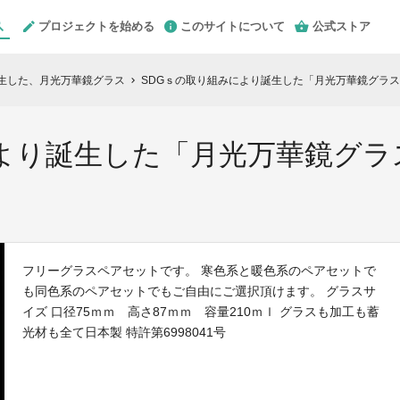
プロジェクトを始める
このサイトについて
公式ストア
誕生した、月光万華鏡グラス
SDGｓの取り組みにより誕生した「月光万華鏡グラ
chevron_right
により誕生した「月光万華鏡グ
フリーグラスペアセットです。 寒色系と暖色系のペアセットで
も同色系のペアセットでもご自由にご選択頂けます。 グラスサ
イズ 口径75ｍｍ 高さ87ｍｍ 容量210ｍｌ グラスも加工も蓄
光材も全て日本製 特許第6998041号