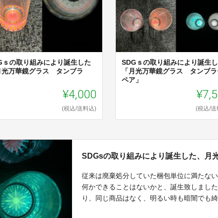
DGｓの取り組みにより誕生した
SDGｓの取り組みにより誕生
月光万華鏡グラス タンブラ
「月光万華鏡グラス タンブラ
」
ペア」
¥4,000
¥7,
(税込/送料込)
(税込/送
SDGsの取り組みにより誕生した、月
従来は廃棄処分していた梱包単位に満たな
何かできることはないかと、誕生致しまし
り、同じ商品はなく、明るい時も暗闇でも
す。