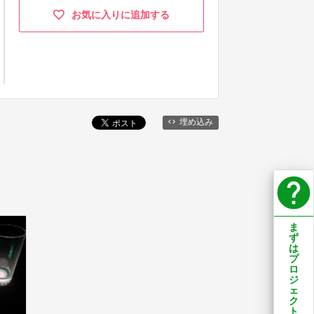
お気に入りに追加する
埋め込み
help
ま
ず
は
プ
ロ
ジ
ェ
ク
ト