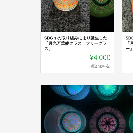
SDGｓの取り組みにより誕生した
S
「月光万華鏡グラス フリーグラ
「
ス」
ー
¥4,000
(税込/送料込)