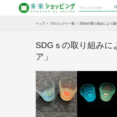
トップ
プロジェクト一覧
SDGsの取り組みにより
chevron_right
chevron_right
SDGｓの取り組み
ア」