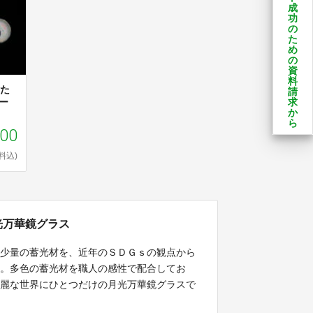
成
功
の
た
め
の
資
料
した
請
求
ー
か
ら
500
料込)
光万華鏡グラス
い少量の蓄光材を、近年のＳＤＧｓの観点から
た。多色の蓄光材を職人の感性で配合してお
綺麗な世界にひとつだけの月光万華鏡グラスで