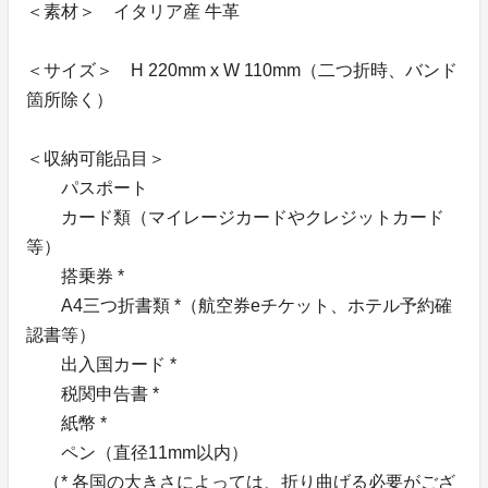
＜素材＞ イタリア産 牛革
＜サイズ＞ H 220mm x W 110mm（二つ折時、バンド
箇所除く）
＜収納可能品目＞
パスポート
カード類（マイレージカードやクレジットカード
等）
搭乗券 *
A4三つ折書類 *（航空券eチケット、ホテル予約確
認書等）
出入国カード *
税関申告書 *
紙幣 *
ペン（直径11mm以内）
（* 各国の大きさによっては、折り曲げる必要がござ