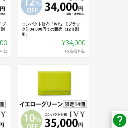
イブ
コンパクト財布「IVY」【ブラッ
％割
ク】34,000円での販売（12％割
引）
000
¥34,000
料込)
(税込/送料込)
help