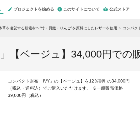
プロジェクトを始める
このサイトについて
公式ストア
〜本革を凌駕する新素材〜“竹・貝殻・りんご”を原料にしたレザーを使用
コンパクト
chevron_right
」【ベージュ】34,000円での
コンパクト財布「IVY」の【ベージュ】を12％割引の34,000円
（税込・送料込）でご購入いただけます。 ※一般販売価格
39,000円（税込）