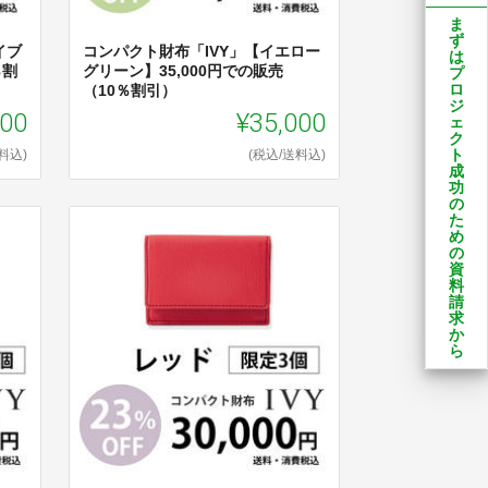
ま
ず
イブ
コンパクト財布「IVY」【イエロー
は
％割
グリーン】35,000円での販売
プ
ロ
（10％割引）
ジ
000
¥35,000
ェ
ク
ト
料込)
(税込/送料込)
成
功
の
た
め
の
資
料
請
求
か
ら