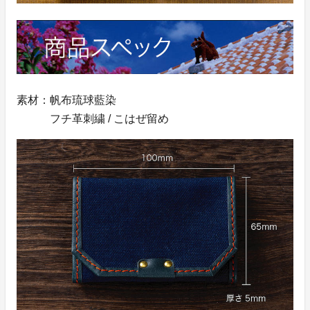
素材：帆布琉球藍染
フチ革刺繍 / こはぜ留め