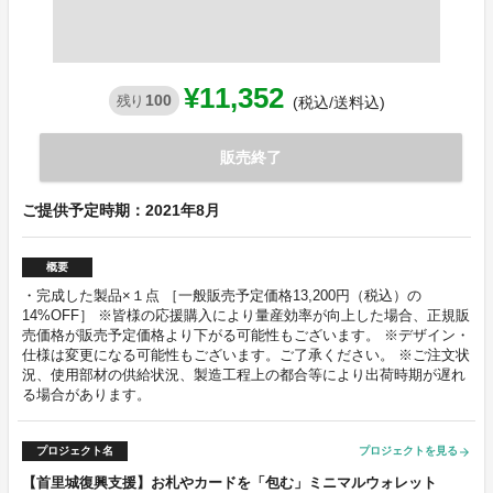
¥11,352
100
残り
(税込/送料込)
販売終了
ご提供予定時期：2021年8月
概要
・完成した製品×１点 ［一般販売予定価格13,200円（税込）の
14%OFF］ ※皆様の応援購入により量産効率が向上した場合、正規販
売価格が販売予定価格より下がる可能性もございます。 ※デザイン・
仕様は変更になる可能性もございます。ご了承ください。 ※ご注文状
況、使用部材の供給状況、製造工程上の都合等により出荷時期が遅れ
る場合があります。
プロジェクト名
プロジェクトを見る
arrow_forward
【首里城復興支援】お札やカードを「包む」ミニマルウォレット