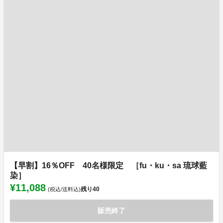
【早割】16％OFF 40名様限定 ［fu・ku・sa 琉球藍
染］
¥11,088
残り
40
(税込/送料込)
販売終了