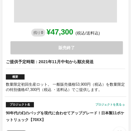
¥47,300
0
残り
(税込/送料込)
販売終了
ご提供予定時期：2021年11月中旬から順次発送
概要
数量限定初回生産ロット。 一般販売価格53,900円（税込）を数量限定
の特別価格47,300円（税込 ・送料込）でご提供します。
プロジェクト名
プロジェクトを見る
arrow_forward
90年代の幻のバッグを現代に合わせてアップグレード！日本製11ポケ
ットリュック【70XX】