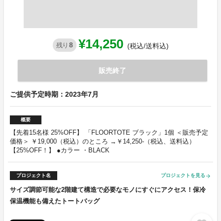
¥14,250
8
残り
(税込/送料込)
販売終了
ご提供予定時期：2023年7月
概要
【先着15名様 25%OFF】 「FLOORTOTE ブラック」1個 ＜販売予定
価格＞ ￥19,000（税込）のところ →￥14,250-（税込、送料込）
【25%OFF！】 ●カラー ・BLACK
プロジェクト名
プロジェクトを見る
arrow_forward
サイズ調節可能な2階建て構造で必要なモノにすぐにアクセス！保冷
保温機能も備えたトートバッグ