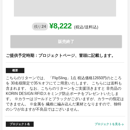
¥8,222
24
残り
(税込/送料込)
販売終了
ご提供予定時期：プロジェクトページ、冒頭に記載します。
概要
こちらのリターンでは、 「FlipSling」1点 税込価格12650円のところ
を 30名様限定で35％オフにてご用意いたします。 こちらには送料も
含まれます。 なお、こちらのリターンをご支援頂きますと 非売品の
KORIN DESIGN RFIDスキミング防止ポーチをプレゼントいたしま
す。 ※カラーはゴールドとブラックがございますが、カラーの指定は
できません。 ※金属を 繊維に編み込んだ素材となりますので、独特
のシワが出ますが不良品ではございません。
プロジェクト名
プロジェクトを見る
arrow_forward