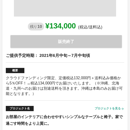
¥134,000
10
残り
(税込/送料込)
販売終了
ご提供予定時期： 2021年6月中旬～7月中旬頃
概要
クラウドファンディング限定、定価税込132,000円＋送料込み価格か
ら5％OFF！→税込134,000円でお届けいたします。（※沖縄、北海
道・九州へのお届けは別途送料を頂きます。沖縄は本島のみお届け可
能となります。）
プロジェクト名
プロジェクトを見る
arrow_forward
お部屋のインテリアに合わせやすいシンプルなテーブルと椅子。家で
過ごす時間をより上質に。