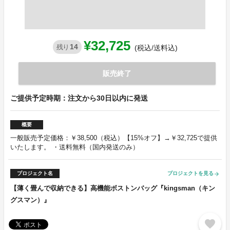
¥32,725
14
残り
(税込/送料込)
販売終了
ご提供予定時期：注文から30日以内に発送
概要
一般販売予定価格：￥38,500（税込）【15%オフ】→￥32,725で提供
いたします。 ・送料無料（国内発送のみ）
プロジェクト名
プロジェクトを見る
arrow_forward
【薄く畳んで収納できる】高機能ボストンバッグ『kingsman（キン
グスマン）』
favorite