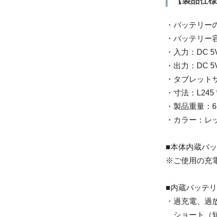
【製品仕様
・バッテリー
・バッテリー容量
・入力：DC 5V 
・出力：DC 5V 
・タブレットサ
・寸法：L245 *
・製品重量：68
・カラー：レッ
■本体内蔵バッ
※ご使用の充
■内蔵バッテ
・過充電、過
ショート（短