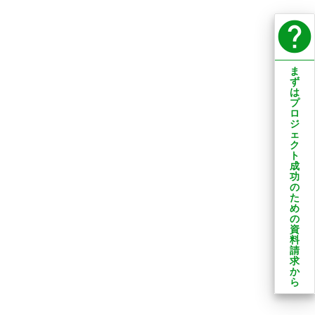
help
ま
ず
は
プ
ロ
ジ
ェ
ク
ト
成
功
の
た
め
の
資
料
請
求
か
ら