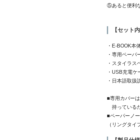
⑤あると便利
【セット内
・E-BOOK本
・専用ペーパ
・スタイラス
・USB充電ケー
・日本語取扱
■専用カバー
持っているだ
■ペーパーノ
（リングタイ