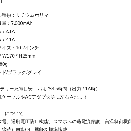
】
の種類：リチウムポリマー
：7,000mAh
/ 2.1A
/ 2.1A
イズ：10.2インチ
 W170 * H25mm
0g
ド/ブラック/グレイ
テリー充電目安：およそ3.5時間（出力2.1A時）
電ケーブルやACアダプタ等に左右されます
リーについて
放電、過剰電圧防止機能。スマホへの過電流保護。高温制御機
絡時）自動OFF機能を標準搭載。