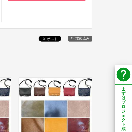
埋め込み
help
ま
ず
は
プ
ロ
ジ
ェ
ク
ト
成