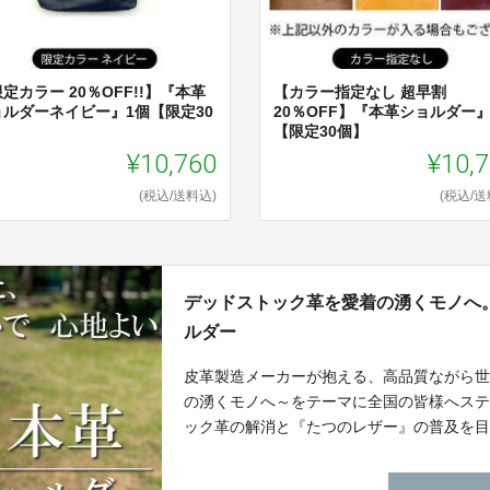
定カラー 20％OFF!!】『本革
【カラー指定なし 超早割
ョルダーネイビー』1個【限定30
20％OFF】『本革ショルダー
】
【限定30個】
¥10,760
¥10,
(税込/送料込)
(税込/送
デッドストック革を愛着の湧くモノへ
ルダー
皮革製造メーカーが抱える、高品質ながら
の湧くモノへ～をテーマに全国の皆様へス
ック革の解消と『たつのレザー』の普及を