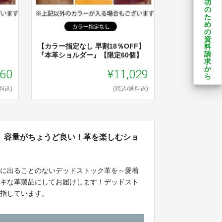
功
の
た
め
の
資
【カラー指定なし 早割18％OFF】
料
』
請
『本革ショルダー』【限定60個】
求
か
760
¥11,029
ら
料込)
(税込/送料込)
。容量がちょうど良い！革を楽しむショ
世に出ることのないデッドストック革を～愛着
テキな革製品にしてお届けします！デッドスト
目指しています。