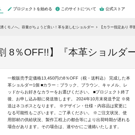
プロジェクトを始める
このサイトについて
公式ストア
湧くモノへ。容量がちょうど良い！革を楽しむショルダー
【カラー指定あり 早割
chevron_right
 8％OFF!!】『本革ショルダ
一般販売予定価格13,450円の8％OFF（税・送料込） 完成した本
革ショルダー1個 ■カラー：ブラック、ブラウン、キャメル、レ
ッドからお好きなカラーをお選びください。 ■プロジェクト終了
後、お申し込み順に発送致します。 2024年10月末発送予定 ※発
送はネコポスとなります。 ※デザイン・仕様・内容品は変更に
なる可能性もございます。ご了承ください。 ※ご注文状況、使
用部材の供給状況、製作工程上の都合等により出荷時期が遅れる
場合があります。その場合は、速やかにご連絡いたします。