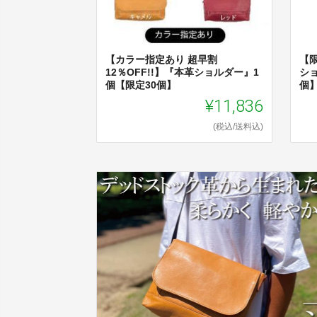
【カラー指定あり 超早割
【限
12％OFF!!】『本革ショルダー』1
シ
個【限定30個】
個
¥11,836
(税込/送料込)