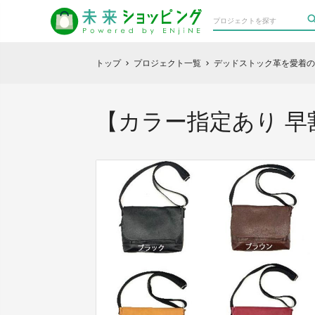
トップ
プロジェクト一覧
デッドストック革を愛着の
chevron_right
chevron_right
【カラー指定あり 早割