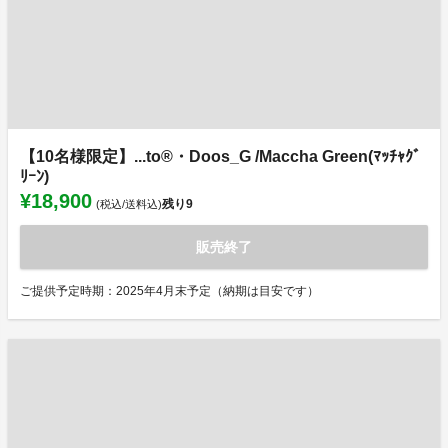
【10名様限定】...to®・Doos_G /Maccha Green(ﾏｯﾁｬｸﾞ
ﾘｰﾝ)
¥18,900
残り
9
(税込/送料込)
販売終了
ご提供予定時期：2025年4月末予定（納期は目安です）