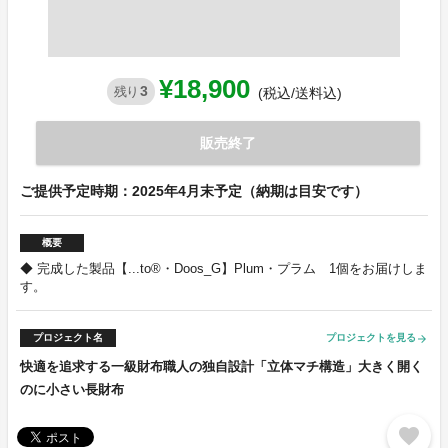
¥18,900
3
残り
(税込/送料込)
販売終了
ご提供予定時期：2025年4月末予定（納期は目安です）
概要
◆ 完成した製品【...to®・Doos_G】Plum・プラム 1個をお届けしま
す。
プロジェクト名
プロジェクトを見る
arrow_forward
快適を追求する一級財布職人の独自設計「立体マチ構造」大きく開く
のに小さい長財布
favorite