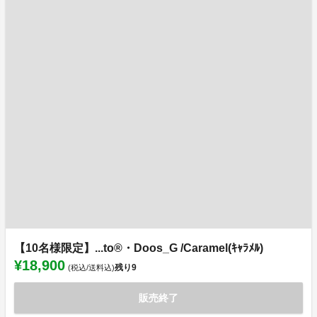
【10名様限定】...to®・Doos_G /Caramel(ｷｬﾗﾒﾙ)
¥18,900
残り
9
(税込/送料込)
販売終了