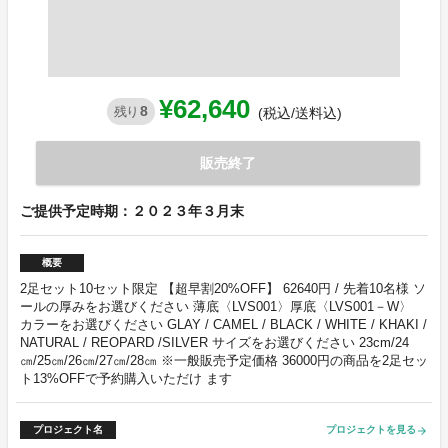
¥62,640
8
残り
(税込/送料込)
販売終了
ご提供予定時期：２０２３年３月末
概要
2足セット10セット限定 【超早割20%OFF】 62640円 / 先着10名様 ソ
ールの厚みをお選びください 薄底〈LVS001〉厚底〈LVS001－W〉
カラーをお選びください GLAY / CAMEL / BLACK / WHITE / KHAKI /
NATURAL / REOPARD /SILVER サイズをお選びください 23cm/24
㎝/25㎝/26㎝/27㎝/28㎝ ※一般販売予定価格 36000円の商品を2足セッ
ト13%OFFで予約購入いただけ ます
プロジェクト名
プロジェクトを見る
arrow_forward