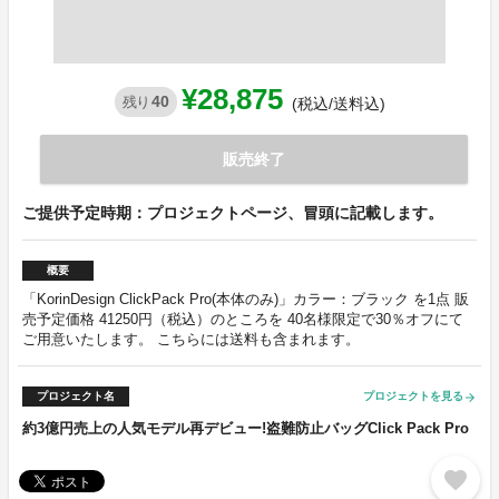
¥28,875
40
残り
(税込/送料込)
販売終了
ご提供予定時期：プロジェクトページ、冒頭に記載します。
概要
「KorinDesign ClickPack Pro(本体のみ)」カラー：ブラック を1点 販
売予定価格 41250円（税込）のところを 40名様限定で30％オフにて
ご用意いたします。 こちらには送料も含まれます。
プロジェクト名
プロジェクトを見る
arrow_forward
約3億円売上の人気モデル再デビュー!盗難防止バッグClick Pack Pro
favorite