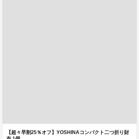
【超々早割25％オフ】YOSHINAコンパクト二つ折り財
布 1個