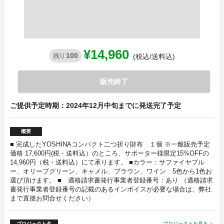
¥14,960
100
残り
(税込/送料込)
販売終了
ご提供予定時期：2024年12月中旬までに発送完了予定
概要
■ 完成したYOSHINAコンパクト二つ折り財布 １個 ※一般販売予定
価格 17,600円(税・送料込）のところ、サポーター様限定15%OFFの
14,960円（税・送料込）にて承ります。 ■カラー：サファイヤブル
ー、オリーブグリーン、キャメル、ブラウン、ワイン 5色から1色お
選び頂けます。 ■ 適格請求書発行事業者登録番号：あり （適格請求
書発行事業者登録番号の記載のあるインボイスが必要な場合は、弊社
まで直接お問合せください）
プロジェクト名
プロジェクトを見る