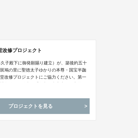
堂改修プロジェクト
喜久子殿下に御発願賜り建立）が、築後約五十
。斑鳩の里に聖徳太子ゆかりの本尊・国宝半跏
本堂改修プロジェクトにご協力ください。第一
立博物館で開催中の「奈良・中宮寺の国宝展」
半跏思惟像は飛鳥時代の仏像の最高傑作とさ
プロジェクトを見る