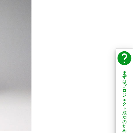
help
ま
ず
は
プ
ロ
ジ
ェ
ク
ト
成
功
の
た
め