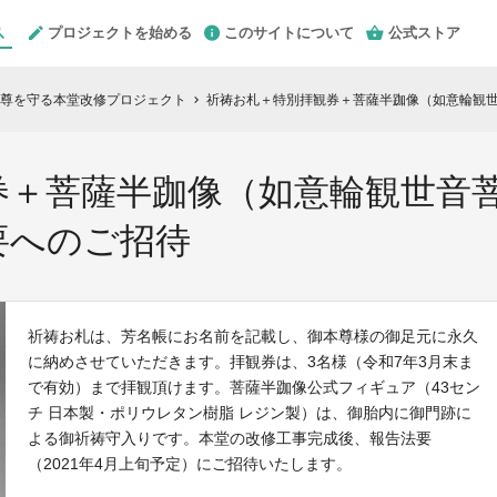
プロジェクトを始める
このサイトについて
公式ストア
尊を守る本堂改修プロジェクト
祈祷お札＋特別拝観券＋菩薩半跏像（如意輪観世
chevron_right
券＋菩薩半跏像（如意輪観世音
要へのご招待
祈祷お札は、芳名帳にお名前を記載し、御本尊様の御足元に永久
に納めさせていただきます。拝観券は、3名様（令和7年3月末ま
で有効）まで拝観頂けます。菩薩半跏像公式フィギュア（43セン
チ 日本製・ポリウレタン樹脂 レジン製）は、御胎内に御門跡に
よる御祈祷守入りです。本堂の改修工事完成後、報告法要
（2021年4月上旬予定）にご招待いたします。