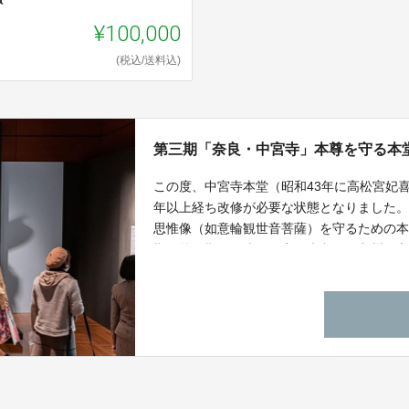
¥100,000
(税込/送料込)
第三期「奈良・中宮寺」本尊を守る本
この度、中宮寺本堂（昭和43年に高松宮妃
年以上経ち改修が必要な状態となりました
思惟像（如意輪観世音菩薩）を守るための
期・第二期とは違う限定御朱印や、九州国
記念限定図録をご用意いたしました。菩薩
れ、九州での公開は初めてです。