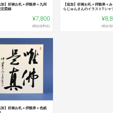
追加】祈祷お札＋拝観券＋九州
【追加】祈祷お札＋拝観券＋み
限定図録
らじゅんさんのイラストTシャ
¥7,800
¥8,
(税込/送料込)
(税込/送
追加】祈祷お札＋拝観券＋色紙
蹟