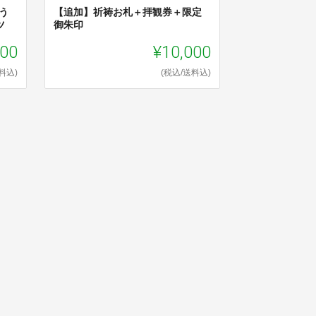
う
【追加】祈祷お札＋拝観券＋限定
ツ
御朱印
800
¥10,000
料込)
(税込/送料込)