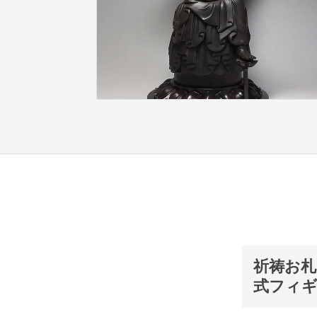
祈祷お札
式フィギ