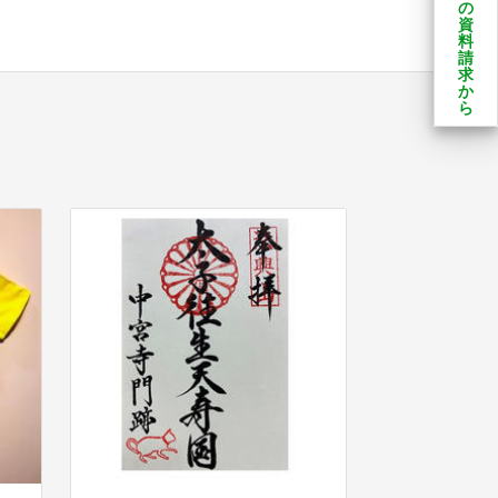
の
資
料
請
求
か
ら