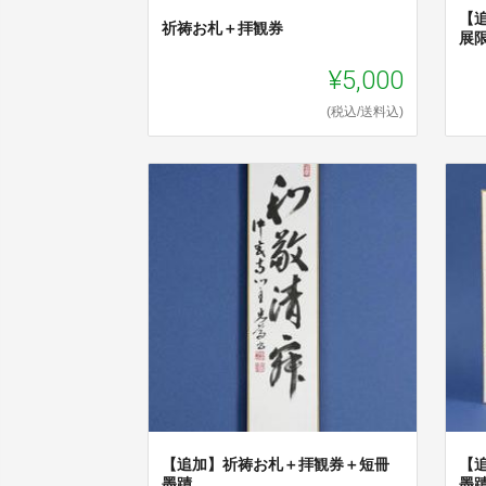
【
祈祷お札＋拝観券
展
¥5,000
(税込/送料込)
【追加】祈祷お札＋拝観券＋短冊
【
墨蹟
墨