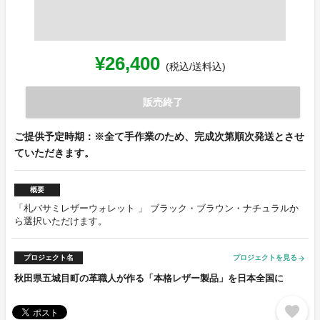
¥26,400
(税込/送料込)
販売終了
ご提供予定時期：※全て手作業のため、完成次第順次発送とさせ
ていただきます。
概要
「札バサミレザーウォレット 」 ブラック・ブラウン・ナチュラルか
ら選択いただけます。
プロジェクト名
プロジェクトを見る
arrow_forward
秋田県五城目町の革職人が作る「本格レザー製品」を日本全国に
favorite