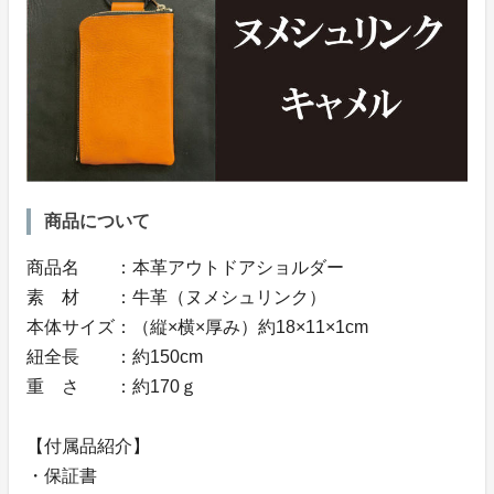
商品について
商品名 ：本革アウトドアショルダー
素 材 ：牛革（ヌメシュリンク）
本体サイズ：（縦×横×厚み）約18×11×1cm
紐全長 ：約150cm
重 さ ：約170ｇ
【付属品紹介】
・保証書