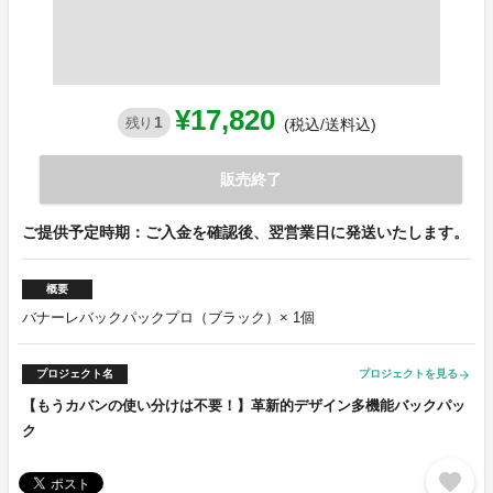
¥17,820
1
残り
(税込/送料込)
販売終了
ご提供予定時期：ご入金を確認後、翌営業日に発送いたします。
概要
バナーレバックパックプロ（ブラック）× 1個
プロジェクト名
プロジェクトを見る
arrow_forward
【もうカバンの使い分けは不要！】革新的デザイン多機能バックパッ
ク
favorite