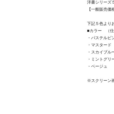
洋書シリーズ
【一般販売価格
下記５色より
■カラー （
・パステルピ
・マスタード
・スカイブル
・ミントグリ
・ベージュ
※スクリーン