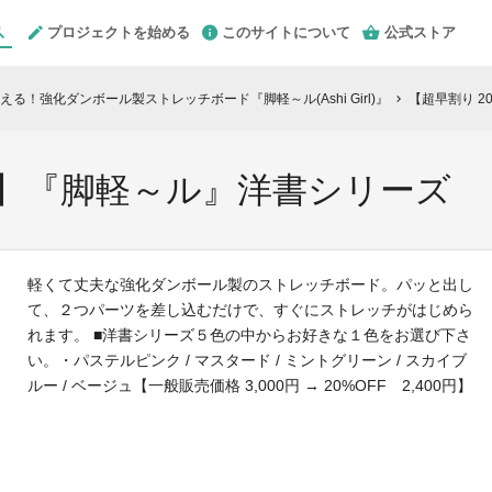
プロジェクトを始める
このサイトについて
公式ストア
る！強化ダンボール製ストレッチボード『脚軽～ル(Ashi Girl)』
【超早割り 2
chevron_right
FF】『脚軽～ル』洋書シリーズ
軽くて丈夫な強化ダンボール製のストレッチボード。パッと出し
て、２つパーツを差し込むだけで、すぐにストレッチがはじめら
れます。 ■洋書シリーズ５色の中からお好きな１色をお選び下さ
い。・パステルピンク / マスタード / ミントグリーン / スカイブ
ルー / ベージュ【一般販売価格 3,000円 → 20%OFF 2,400円】