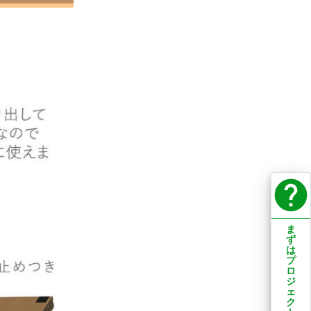
help
ま
ず
は
プ
ロ
ジ
ェ
ク