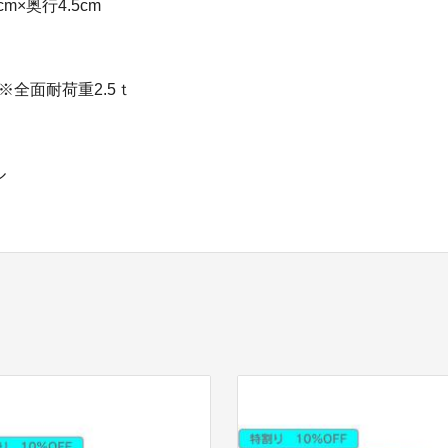
cm×奥行4.5cm
※全面耐荷重2.5ｔ
ル