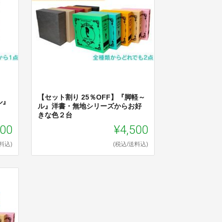
【セット割り 25％OFF】『脚軽～
ル』
ル』洋書・無地シリーズからお好
きな色２台
700
¥4,500
料込)
(税込/送料込)