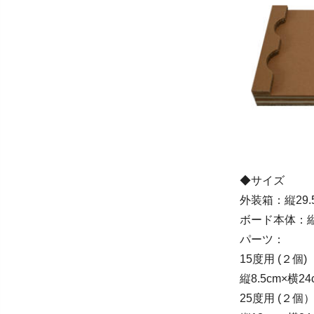
◆サイズ
外装箱：縦29.5
ボード本体：縦2
パーツ：
15度用 (２個)
縦8.5cm×横24
25度用 (２個