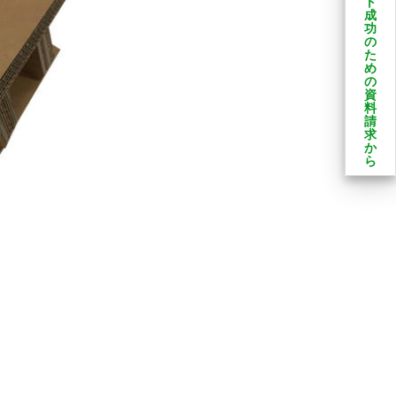
ト
成
功
の
た
め
の
資
料
請
求
か
ら