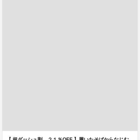
【 超ダッシュ割 ２１％OFF 】履いたそばからなじむ