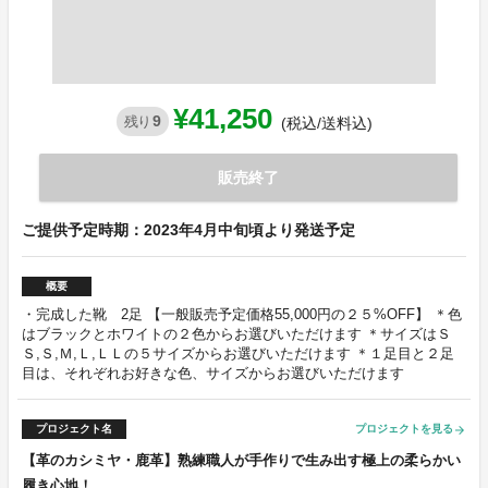
¥41,250
9
残り
(税込/送料込)
販売終了
ご提供予定時期：2023年4月中旬頃より発送予定
概要
・完成した靴 2足 【一般販売予定価格55,000円の２５%OFF】 ＊色
はブラックとホワイトの２色からお選びいただけます ＊サイズはＳ
Ｓ,Ｓ,Ｍ,Ｌ,ＬＬの５サイズからお選びいただけます ＊１足目と２足
目は、それぞれお好きな色、サイズからお選びいただけます
プロジェクト名
プロジェクトを見る
arrow_forward
【革のカシミヤ・鹿革】熟練職人が手作りで生み出す極上の柔らかい
履き心地！