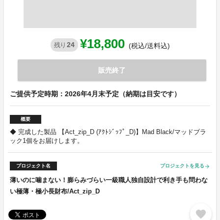
¥18,800
24
残り
(税込/送料込)
販売終了
ご提供予定時期：2026年4月末予定（納期は目安です）
概要
◆ 完成した製品 【Act_zip_D (ｱｸﾄｼﾞｯﾌﾟ_D)】Mad Black/マッドブラ
ック1個をお届けします。
プロジェクト名
プロジェクトを見る
arrow_forward
薄いのに噛まない！膨らみづらい一級職人独自設計で利き手も問わな
い極薄・極小長財布/Act_zip_D
favorite