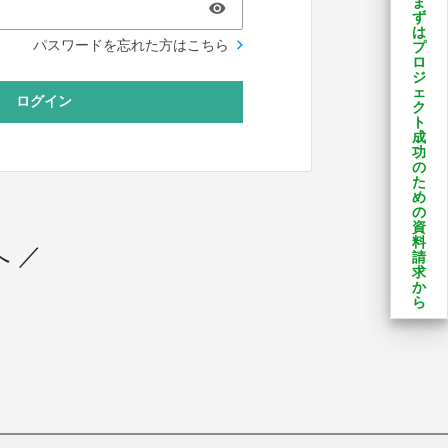
ま
ず
は
パスワードを忘れた方はこちら
プ
ロ
ジ
ェ
ログイン
ク
ト
成
功
の
た
め
の
資
料
 ／
請
求
か
ら