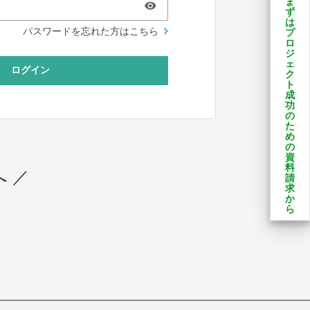
ま
ず
は
パスワードを忘れた方はこちら
プ
ロ
ジ
ェ
ログイン
ク
ト
成
功
の
た
め
の
資
料
 ／
請
求
か
ら