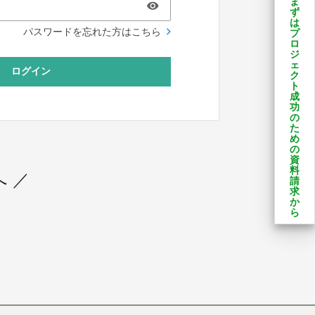
ま
ず
は
パスワードを忘れた方はこちら
プ
ロ
ジ
ェ
ログイン
ク
ト
成
功
の
た
め
の
資
料
 ／
請
求
か
ら