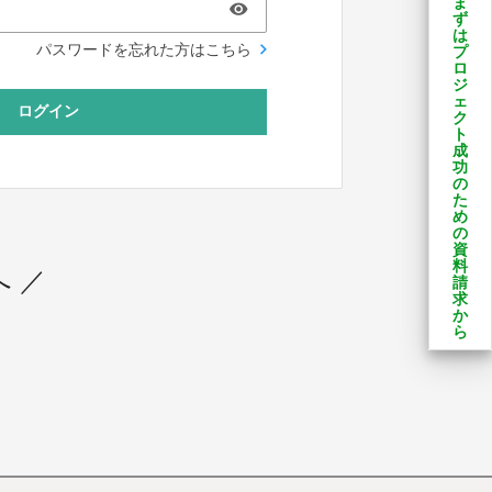
ま
ず
は
パスワードを忘れた方はこちら
プ
ロ
ジ
ェ
ログイン
ク
ト
成
功
の
た
め
の
資
料
 ／
請
求
か
ら